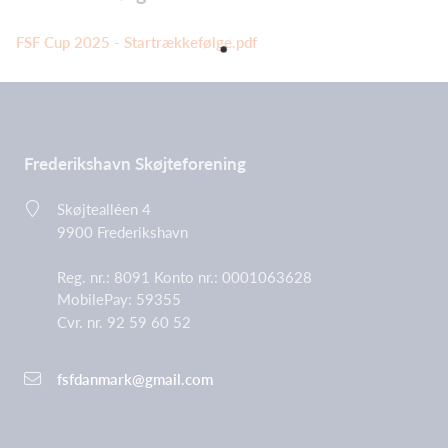
FSF Cup 2025 - Startrækkefølge.pdf
Frederikshavn Skøjteforening
Skøjtealléen 4
9900 Frederikshavn
Reg. nr.: 8091 Konto nr.: 0001063628
MobilePay: 59355
Cvr. nr. 92 59 60 52
fsfdanmark@gmail.
com